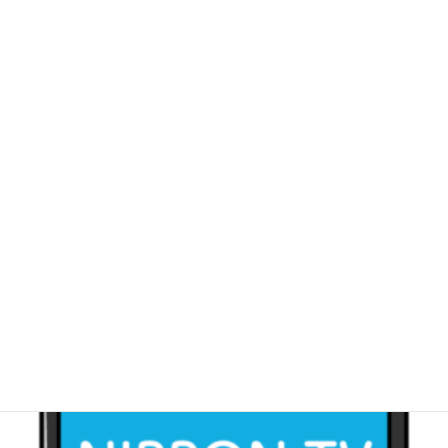
NIPPON TV Web版 視聴料 1年（365日）分
※50％お得！
$
239.00
オプションを選択